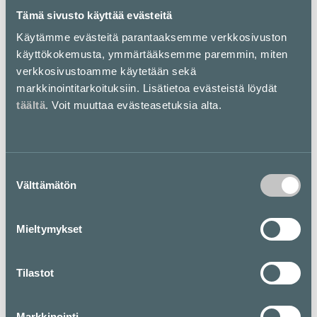
Tämä sivusto käyttää evästeitä
Käytämme evästeitä parantaaksemme verkkosivuston
käyttökokemusta, ymmärtääksemme paremmin, miten
B
C
verkkosivustoamme käytetään sekä
Burger King
CandyTown
markkinointitarkoituksiin. Lisätietoa evästeistä löydät
E-taso
E-taso
täältä
. Voit muuttaa evästeasetuksia alta.
Suostumuksen
D
E
Välttämätön
valinta
Don Corleone
Eat Poke Kamppi
E-taso / Kuja
E-taso / Kuja
Mieltymykset
Tilastot
E
E
Markkinointi