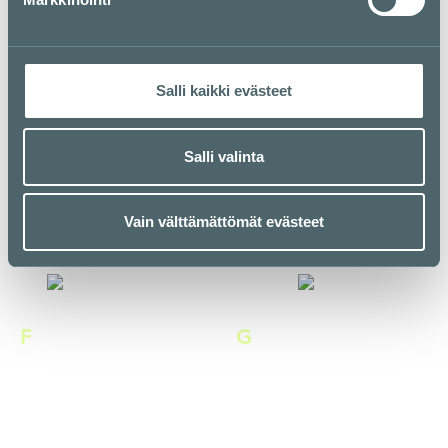
Espresso House
Espresso House E-taso
1. kerros
E-taso
Salli kaikki evästeet
Salli valinta
F
F
Fafa's
Fazer Cafe
Vain välttämättömät evästeet
E-taso / Kuja
1. kerros
F
G
Fisken på Disken
Gateau
5. kerros / Kortteli
E-taso