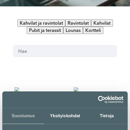
Kahvilat ja ravintolat
Ravintolat
Kahvilat
Pubit ja terassit
Lounas
Kortteli
B
B
Bastard Burgers
Bierhuis Rotterdam
Suostumus
Yksityiskohdat
Tietoja
1. kerros
1. kerros