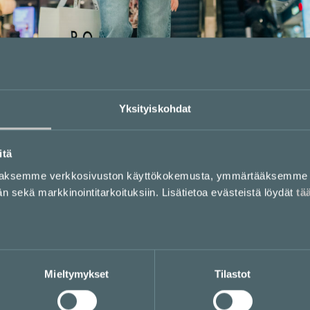
Olutravintola Bruuveri avasi ovensa
Yksityiskohdat
Kampissa
itä
aaksemme verkkosivuston käyttökokemusta, ymmärtääksemme 
sekä markkinointitarkoituksiin. Lisätietoa evästeistä löydät
tä
Mieltymykset
Tilastot
Kauppakeskus 