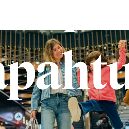
ampis
apaht