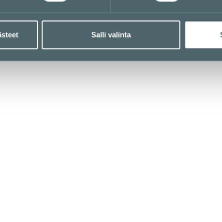
Urho Kekkosen katu 1, 0010
ästeet
Salli valinta