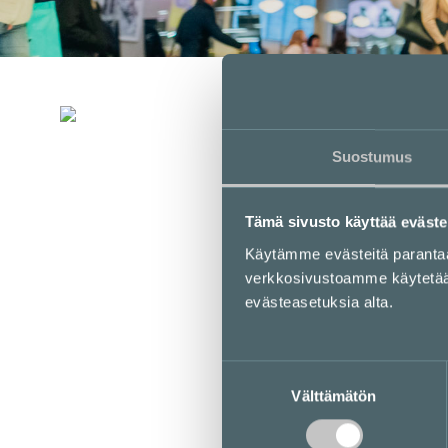
Suostumus
Apteekki Kampinkeskus on avannut
ovensa - tervetuloa viihtyisään apteekkiin!
Tämä sivusto käyttää eväste
Käytämme evästeitä parant
Aukioloajat
verkkosivustoamme käytetään 
Liikkeet & palvelut
evästeasetuksia alta.
Ravintolat & kahvilat
Lounaslistat
Pohjakartta
Kampissa tapahtuu
Suostumuksen
Edut
Välttämätön
valinta
Saapuminen
Info