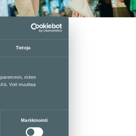
Tietoja
paremmin, miten
ältä
. Voit muuttaa
Markkinointi
Kamppi Helsinki