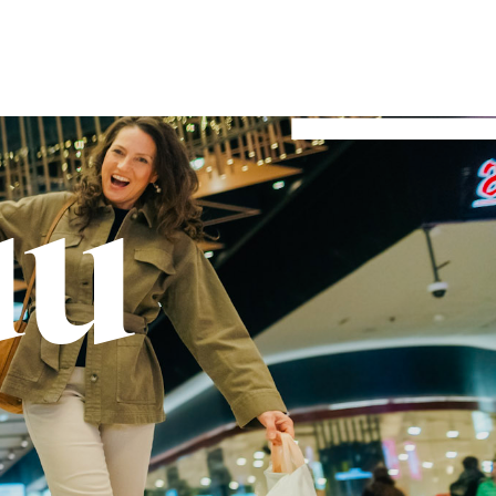
sa
ENG
uu