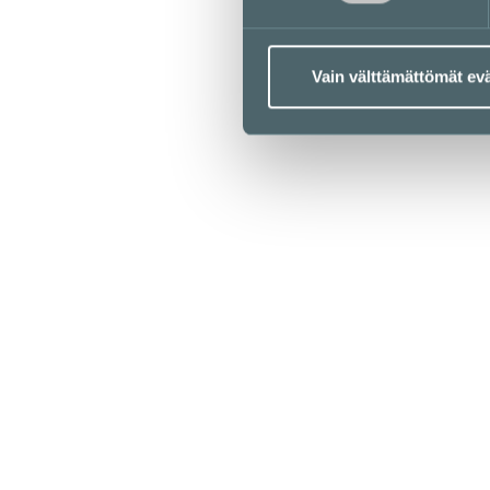
Yrityksille
Medialle
Vastuullisuus
Vain välttämättömät ev
Anna palautetta
Tietosuojaseloste
Evästekäytäntö