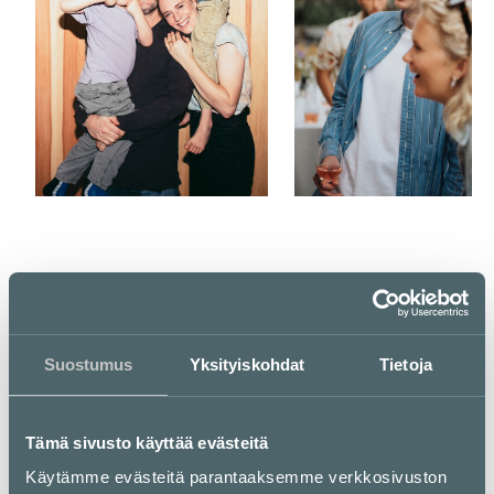
Kampissa tapahtuu
Suostumus
Yksityiskohdat
Tietoja
Olutravintola Bruuveri avasi
ovensa Kampissa
Tämä sivusto käyttää evästeitä
Apteekki Kampinkeskus on
avannut ovensa - tervetuloa
Käytämme evästeitä parantaaksemme verkkosivuston
viihtyisään apteekkiin!