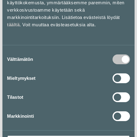
käyttökokemusta, ymmärtääksemme paremmin, miten
verkkosivustoamme käytetään sekä
markkinointitarkoituksiin. Lisätietoa evästeistä löydät
täältä
. Voit muuttaa evästeasetuksia alta.
Edut
Vaatteet säilytykseen.
Suostumuksen
Clubitarjous
Välttämätön
valinta
Mieltymykset
Liity kanta-asiakkaaksi
HYÖDYNNÄ
Tilastot
OPISKELIJAKORTILLA
SESONGIN POISTOJA
Markkinointi
Lue lisää