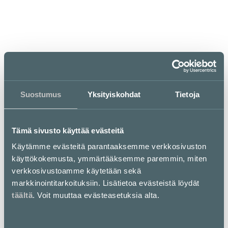
Aukioloajat
ma–to
pe
la
su
10–22
10–23
11–23
11–22
Suostumus
Yksityiskohdat
Tietoja
Tämä sivusto käyttää evästeitä
Käytämme evästeitä parantaaksemme verkkosivuston
käyttökokemusta, ymmärtääksemme paremmin, miten
Maukasta käsintehtyä
verkkosivustoamme käytetään sekä
markkinointitarkoituksiin. Lisätietoa evästeistä löydät
katuruokaa
täältä
. Voit muuttaa evästeasetuksia alta.
Fafa's on tunnettu tuoreesta käsintehdystä gourmet-
katuruoasta. Meidän suositut falafelit löytyvät laajasta