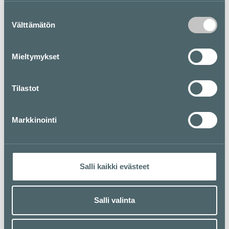
pita- ja salaatti tarjoamasta!
Suostumuksen
Välttämätön
valinta
Pohjakartta
Mieltymykset
Tilastot
Markkinointi
Salli kaikki evästeet
Salli valinta