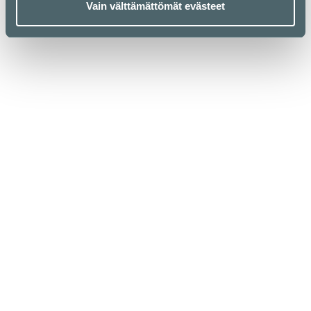
Vain välttämättömät evästeet
Kauppakeskus Kamppi
Helsinki
Urho Kekkosen katu 1, 00100 Helsinki
Aukioloajat
Yrityksille
Liikkeet & palvelut
Medialle
Ravintolat & kahvilat
Vastuullisuus
Lounaslistat
Anna palautetta
Pohjakartta
Tietosuojaseloste
Kampissa tapahtuu
Evästekäytäntö
Edut
Saapuminen