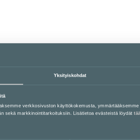
Event 2.2
2nd floor
Koko 2 x 4 m. Sähkö saatavilla.
Yksityiskohdat
Event 3.2
itä
3. krs
aaksemme verkkosivuston käyttökokemusta, ymmärtääksemme 
sekä markkinointitarkoituksiin. Lisätietoa evästeistä löydät
tä
Koko 2 x 4 m. Ei sähköä.