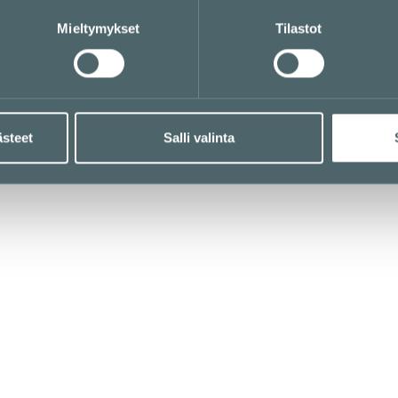
Mieltymykset
Tilastot
ästeet
Salli valinta
TEYSTIEDOT JA ME
paikat
r.com