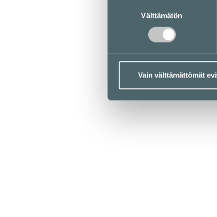
Suostumuksen
Välttämätön
valinta
Event 3.4
3. krs
Koko 2.5 x 5 m. Ei sähköä.
Vain välttämättömät ev
YH
Pop-up vuokraus ja promootio
kamppi@cbre.com
Digitaaliset näytöt
sales-fi@bauermediaoutdoo