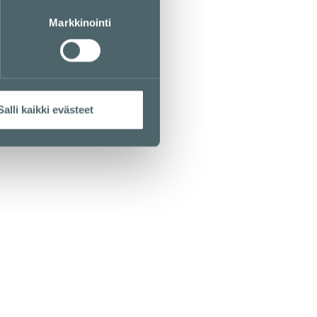
Markkinointi
Salli kaikki evästeet
DIA
Mediayhteydenotot
mari.ahonen@cbre.com
Kuvausluvat
ina.henriksson@cbre.com