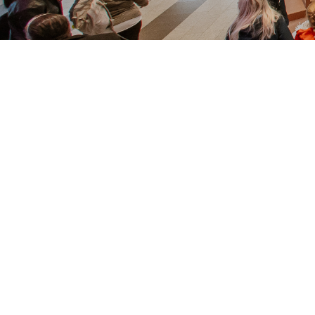
PR
Kamppi H
päivittäi
lisäksi 
kaupungi