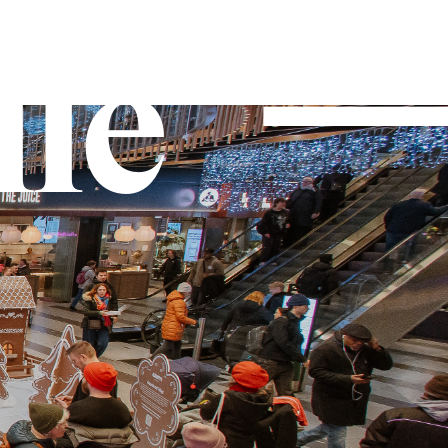
lle
ENG