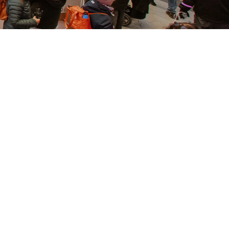
DIA
 tavoitat
älätilojen
tämiselle
ä todeksi