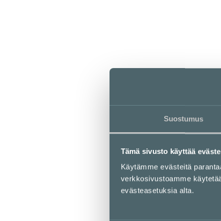
Event 2.1
2. krs
Koko 2.5 x 5 m. Sähkö saatavilla.
Suostumus
Event 2.4
Tämä sivusto käyttää eväste
2nd floor
Käytämme evästeitä parant
verkkosivustoamme käytetään 
Koko 2.5 x 5 m. Sähkö saatavilla.
evästeasetuksia alta.