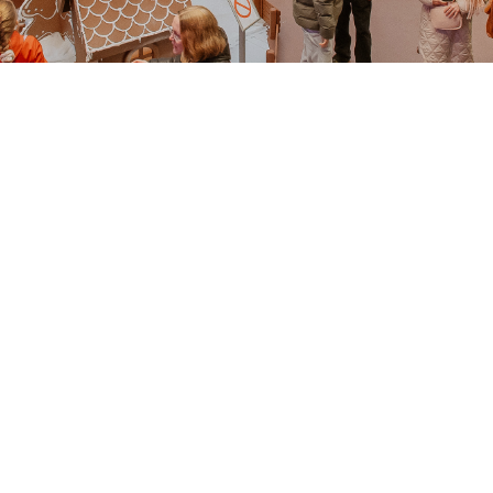
OMOOTIOPAIKAT
YHTEYSTIEDOT JA ME
Näy siellä, missä asiakkaat ovat.
elsingissä, Pohjoismaiden vilkkaimmassa kauppakeskuksessa,
n tuhansia potentiaalisia asiakkaita. Raikkaiden ja avarien myym
tarjoamme useita paikkoja promootioiden ja tapahtumien järjes
n elämää sykkivässä sydämessä. Tule tekemään kaupunkihetki
kanssamme.