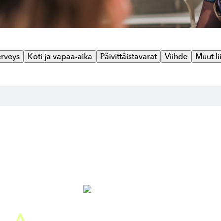
erveys
Koti ja vapaa-aika
Päivittäistavarat
Viihde
Muut li
A