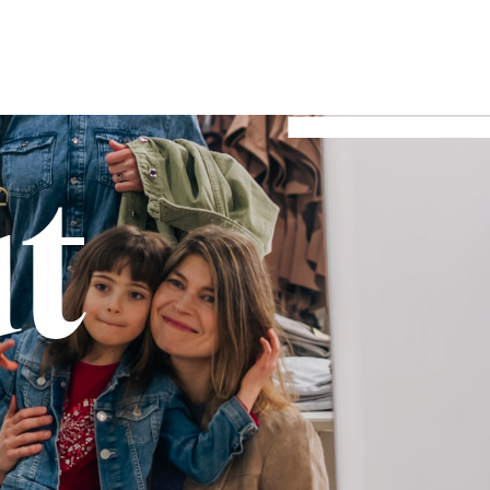
t &
ENG
ut