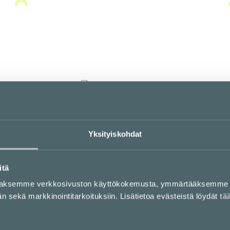
Alko Kamppi
E-taso
B
Yksityiskohdat
Bastard Burgers
1. kerros
itä
aaksemme verkkosivuston käyttökokemusta, ymmärtääksemme 
sekä markkinointitarkoituksiin. Lisätietoa evästeistä löydät
tä