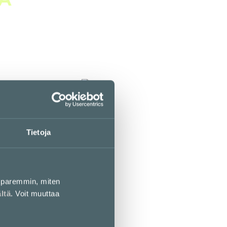
Apteekki Kampinkeskus
E-taso
B
Tietoja
Bearel
E-taso
paremmin, miten
ältä
. Voit muuttaa