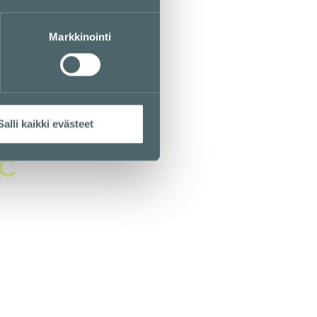
B
BIK BOK
Markkinointi
2. kerros
Salli kaikki evästeet
C
C&C Kamppi - Apple Premium Reseller
E-taso