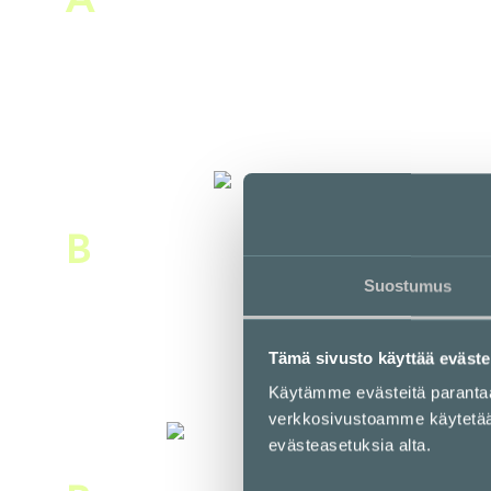
Alepa Kampin keskus
E-taso
B
Suostumus
Bangkok Shop
E-taso
Tämä sivusto käyttää eväste
Käytämme evästeitä parant
verkkosivustoamme käytetään 
evästeasetuksia alta.