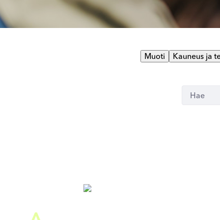
Muoti
Kauneus ja t
A