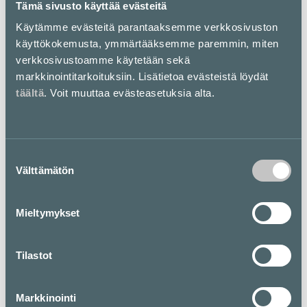
Tämä sivusto käyttää evästeitä
Liikkeet & palvelut
Käytämme evästeitä parantaaksemme verkkosivuston
käyttökokemusta, ymmärtääksemme paremmin, miten
Ma-pe
verkkosivustoamme käytetään sekä
10 — 20
markkinointitarkoituksiin. Lisätietoa evästeistä löydät
täältä
. Voit muuttaa evästeasetuksia alta.
La
10 — 19
Suostumuksen
Su
Välttämätön
valinta
12 — 18
Mieltymykset
Kahvilat & ravintolat
Tilastot
Ma-pe
Markkinointi
11 — 20