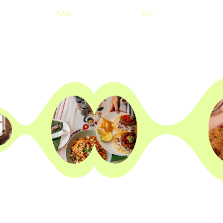
TÄNÄÄN
AUKI
TÄNÄÄN
AUKI
10
—
20
10
—
20