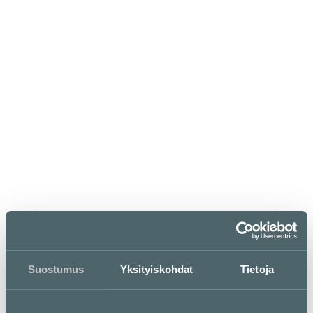
ravintoloistamme
palvelee
alla esitettyjä
minimiaukioloja
laajemmin, varsinkin
ruoka- ja
päivittäistavarakaupat
sekä ravintolat.
Suostumus
Yksityiskohdat
Tietoja