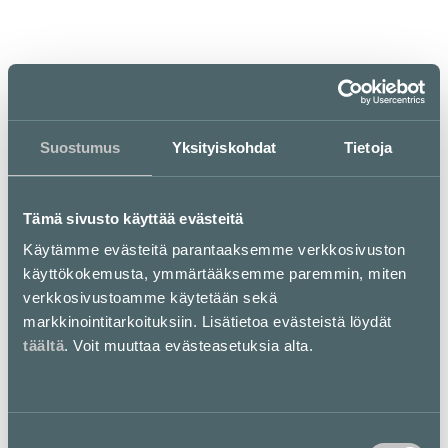
Aukioloajat
ma–pe
la
su
Suostumus
Yksityiskohdat
Tietoja
6.30–22
7.30–22
8–21
Tämä sivusto käyttää evästeitä
Käytämme evästeitä parantaaksemme verkkosivuston
käyttökokemusta, ymmärtääksemme paremmin, miten
verkkosivustoamme käytetään sekä
markkinointitarkoituksiin. Lisätietoa evästeistä löydät
Espresso House
täältä
. Voit muuttaa evästeasetuksia alta.
Maailman parasta kahvia maailman parhaille vieraille.
Pohjakartta
Suostumuksen