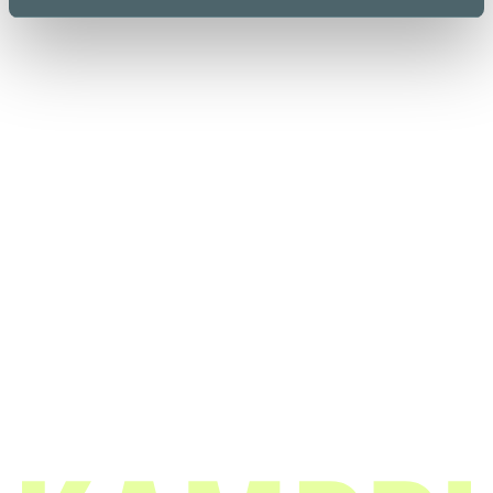
Kauppakeskus Kamppi
Helsinki
Urho Kekkosen katu 1, 00100 Helsinki
Aukioloajat
Yrityksille
Liikkeet & palvelut
Medialle
Ravintolat & kahvilat
Vastuullisuus
Lounaslistat
Anna palautetta
Pohjakartta
Tietosuojaseloste
Kampissa tapahtuu
Evästekäytäntö
Edut
Saapuminen
Info