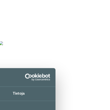
LOUNASLISTA
P
Pretty Boy Kortteli
5. kerros / Kortteli
LOUNASLISTA
Tietoja