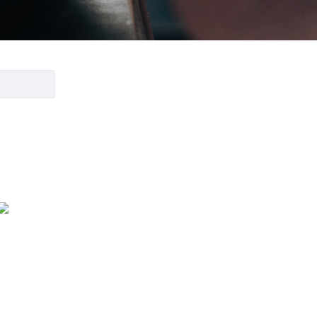
H
HOKU
5. kerros / Kortteli