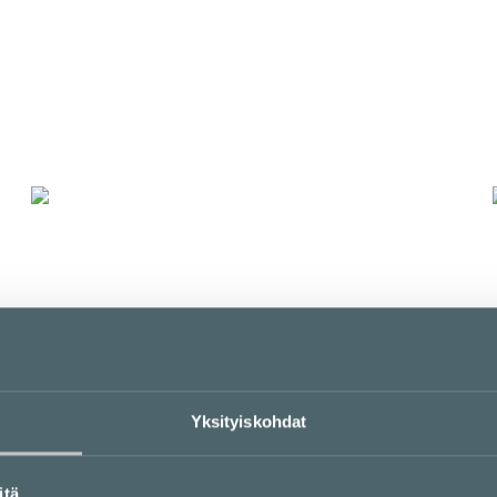
LOUNASLISTA
K
KFC
E-taso
LOUNASLISTA
Yksityiskohdat
itä