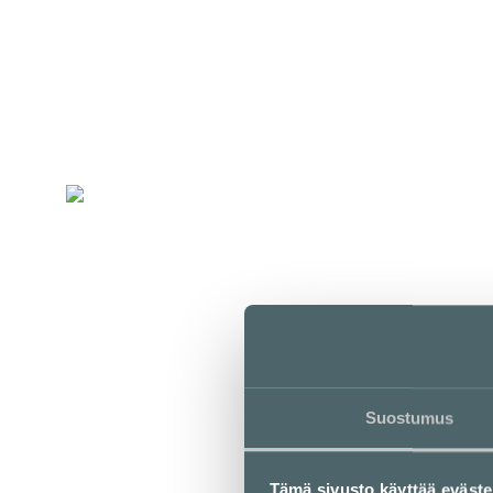
LOUNASLISTA
F
Fisken på Disken
5. kerros / Kortteli
LOUNASLISTA
Suostumus
Tämä sivusto käyttää eväste