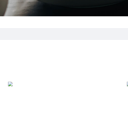
E
Espresso House
1. kerros