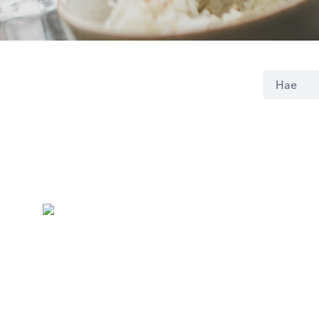
S
Seoul 88
5. kerros / Kortteli