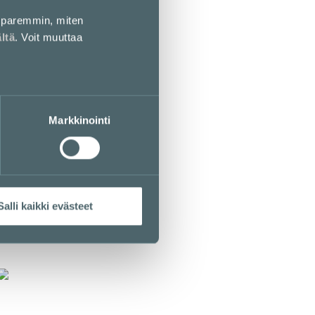
paremmin, miten
ältä
. Voit muuttaa
E
Espresso House E-taso
Markkinointi
E-taso
LOUNASLISTA
Salli kaikki evästeet
M