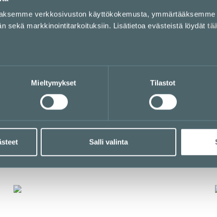
aaksemme verkkosivuston käyttökokemusta, ymmärtääksemme 
sekä markkinointitarkoituksiin. Lisätietoa evästeistä löydät
tä
J
Jungle Juice Bar
Mieltymykset
Tilastot
E-taso
LOUNASLISTA
ästeet
Salli valinta
F