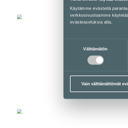
Käytämme evästeitä parant
verkkosivustoamme käytetään 
evästeasetuksia alta.
L
Lopez Tacos
Suostumuksen
Välttämätön
valinta
5. kerros / Kortteli
LOUNASLISTA
Vain välttämättömät ev
N