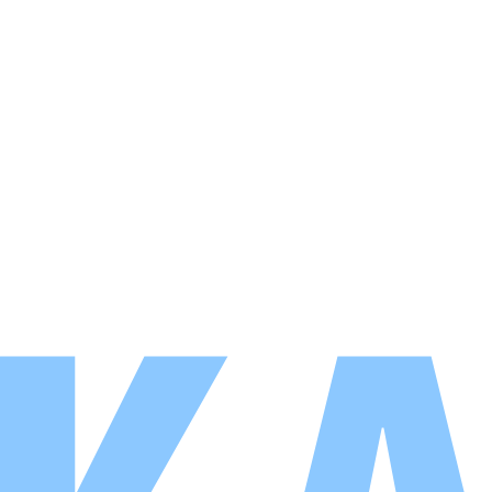
Yrityksille
Medialle
Vastuullisuus
Anna palautetta
Tietosuojaseloste
Evästekäytäntö