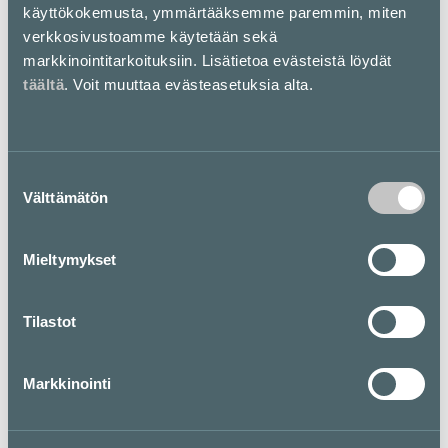
MUJI Ravintola & Café
käyttökokemusta, ymmärtääksemme paremmin, miten
verkkosivustoamme käytetään sekä
MUJI Ravintola sijaitsee Kampin 4. kerroksessa MUJI-
markkinointitarkoituksiin. Lisätietoa evästeistä löydät
myymälän yhteydessä. Ravintola tarjoilee maukkaita
täältä
. Voit muuttaa evästeasetuksia alta.
lounaita sekä paikan päällä leivottuja leivoksia ja
perinteisiä japanilaisia sando-leipiä. Tervetuloa
nauttimaan ainutlaatuisesta makumatkasta, joka
yhdistää Japanin ja Suomen parhaat maut MUJI
Ravintolassa!
Suostumuksen
Välttämätön
Aukioloajat:
valinta
Ma-pe klo 11–19 (keittiö auki klo 18.30 asti)
La 11–18.30 (keittiö auki 18.00 asti)
Mieltymykset
Su suljettu
Tilastot
Pohjakartta
Markkinointi