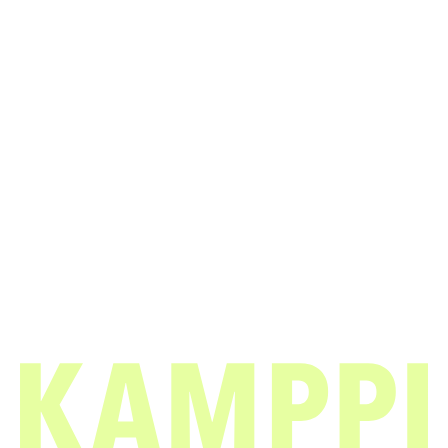
Kauppakeskus Kamppi
Helsinki
Urho Kekkosen katu 1, 00100 Helsinki
Aukioloajat
Yrityksille
Liikkeet & palvelut
Medialle
Ravintolat & kahvilat
Vastuullisuus
Lounaslistat
Anna palautetta
Pohjakartta
Tietosuojaseloste
Kampissa tapahtuu
Evästekäytäntö
Edut
Saapuminen
Info