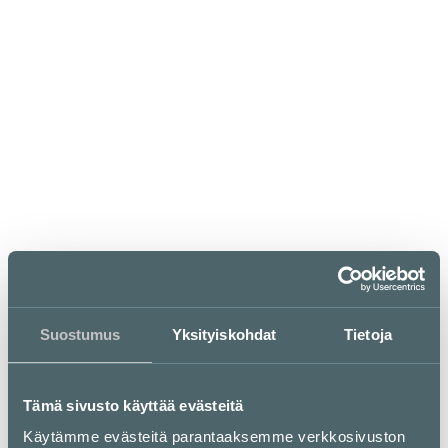
Aukioloajat
ma–pe
la
su
11–19
11–18.30
Suljettu
KATSO POIKKEUSAUKIOLOAJAT
Suostumus
Yksityiskohdat
Tietoja
MUJI Ravintola
Tämä sivusto käyttää evästeitä
Käytämme evästeitä parantaaksemme verkkosivuston