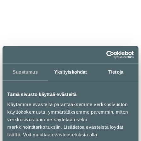
ma–pe
la
su
10–20
10–19
12–18
Suostumus
Yksityiskohdat
Tietoja
C&C Apple Premium Partner
Tämä sivusto käyttää evästeitä
C&C Apple Premium Reseller -myymälä palvelee
kuluttajia, ammattilaisia ja pienyrityksiä Kampissa, E-
Käytämme evästeitä parantaaksemme verkkosivuston
tasolla.
käyttökokemusta, ymmärtääksemme paremmin, miten
verkkosivustoamme käytetään sekä
C&C-myymälät ovat erinomaisia paikkoja tutustua
lähemmin Apple-tuotteisiin ja lisätarvikkeisiin.
markkinointitarkoituksiin. Lisätietoa evästeistä löydät
Tarjoamme täydellisen valikoiman Mac-tietokoneita,
täältä
. Voit muuttaa evästeasetuksia alta.
iPadeja, iPhoneja ja Apple Watcheja sekä lisälaitteita ja