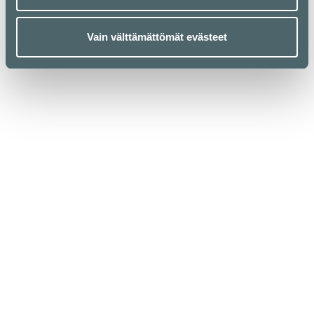
Vain välttämättömät evästeet
Kauppakeskus Kamppi
Helsinki
Urho Kekkosen katu 1, 00100 Helsinki
Aukioloajat
Yrityksille
Liikkeet & palvelut
Medialle
Ravintolat & kahvilat
Vastuullisuus
Lounaslistat
Anna palautetta