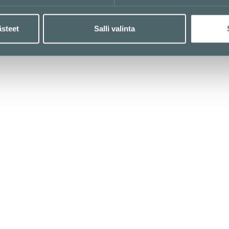
ästeet
Salli valinta
Kauppakeskus 