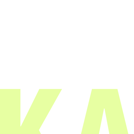
Yrityksille
Medialle
Vastuullisuus
Anna palautetta
Tietosuojaseloste
Evästekäytäntö