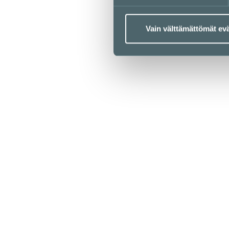
Vain välttämättömät ev
Aukioloajat
Liikkeet & palvelut
Ravintolat & kahvilat
Lounaslistat
Pohjakartta
Kampissa tapahtuu
Edut
Saapuminen
Info