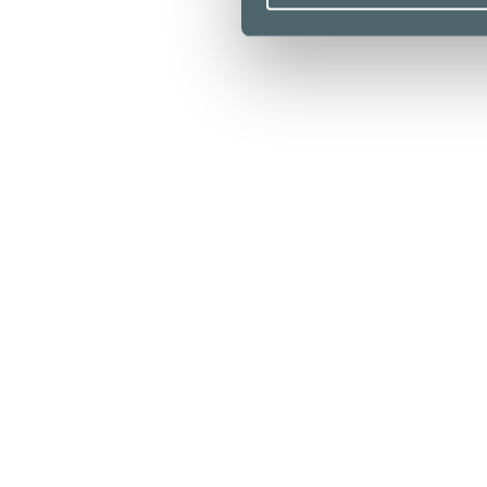
Aukioloajat
Liikkeet & palvelut
Ravintolat & kahvilat
Lounaslistat
Pohjakartta
Kampissa tapahtuu
Edut
Saapuminen
Info
Yrityksille
Medialle
Vastuullisuus
Anna palautetta
Tietosuojaseloste
Evästekäytäntö