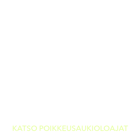
Aukioloajat
ma–pe
la
su
11–21
11.30–21
11.30–2
KATSO POIKKEUSAUKIOLOAJAT