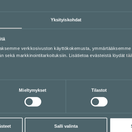
Yksityiskohdat
itä
aaksemme verkkosivuston käyttökokemusta, ymmärtääksemme 
sekä markkinointitarkoituksiin. Lisätietoa evästeistä löydät
tä
Mieltymykset
Tilastot
ästeet
Salli valinta