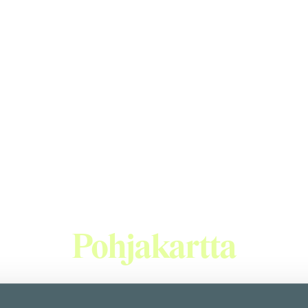
lainen nuudeli rav
tola, joka tarjoaa päivittäin tuoreena valmistettuja nuudeleita
en valikoima paistettuja nuudeleita, nuudelikulhoja sekä nuude
Pohjakartta