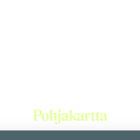
avintola ja seafood
food baari Helsingin sydämessä, Kampin Korttelissa. Meillä pi
aista raaka-aineista ammentaen vaikutteita sekä klassisesta,
elle tai vaikka ostosten lomassa osterille ja nauttimaan lasillis
Pohjakartta