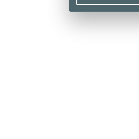
Aukioloajat
Liikkeet & palvelut
Ravintolat & kahvilat
Lounaslistat
Pohjakartta
Kampissa tapahtuu
Edut
Saapuminen
Info
Yrityksille
Medialle
Vastuullisuus
Anna palautetta
Tietosuojaseloste
Evästekäytäntö