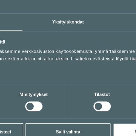
Yksityiskohdat
itä
aaksemme verkkosivuston käyttökokemusta, ymmärtääksemme 
sekä markkinointitarkoituksiin. Lisätietoa evästeistä löydät
tä
Mieltymykset
Tilastot
ästeet
Salli valinta