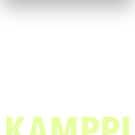
Kauppakeskus Kamppi
Helsinki
Urho Kekkosen katu 1, 00100 Helsinki
Aukioloajat
Yrityksille
Liikkeet & palvelut
Medialle
Ravintolat & kahvilat
Vastuullisuus
Lounaslistat
Anna palautetta
Pohjakartta
Tietosuojaseloste
Kampissa tapahtuu
Evästekäytäntö
Edut
Saapuminen
Info