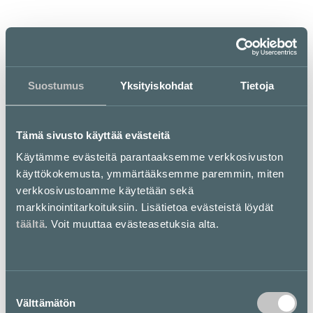
ma–la
su
11–21.30
12–20.30
Suostumus
Yksityiskohdat
Tietoja
Italialainen ravintola
Tämä sivusto käyttää evästeitä
Käytämme evästeitä parantaaksemme verkkosivuston
Yksinkertainen konsepti, joka perustuu loistavaan
käyttökokemusta, ymmärtääksemme paremmin, miten
ruokaan sekä kohtuullisin hintoihin, on nostanut Don
verkkosivustoamme käytetään sekä
Corleonen yhdeksi Helsingin puhutuimisra ravintoloista.
markkinointitarkoituksiin. Lisätietoa evästeistä löydät
Italialaisen keittiömestarin menu tarjoaa pastojen lisäksi
myös alkupaloja, tuoreita salaatteja sekä tiriseviä
täältä
. Voit muuttaa evästeasetuksia alta.
herkkuja aidosta laavakivigrillistä.
Pohjakartta
Suostumuksen
Välttämätön
valinta