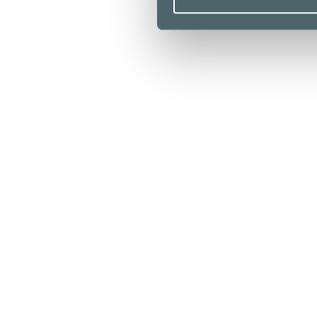
Aukioloajat
Liikkeet & palvelut
Ravintolat & kahvilat
Lounaslistat
Pohjakartta
Kampissa tapahtuu
Edut
Saapuminen
Info
Yrityksille
Medialle
Vastuullisuus
Anna palautetta
Tietosuojaseloste
Evästekäytäntö