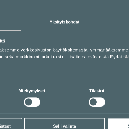
Yksityiskohdat
itä
aaksemme verkkosivuston käyttökokemusta, ymmärtääksemme 
sekä markkinointitarkoituksiin. Lisätietoa evästeistä löydät
tä
Mieltymykset
Tilastot
ästeet
Salli valinta