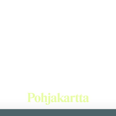
Burger King
BURGER KING® on vuonna 1954 perustettu, nyt maailman toiseks
kaasta ja edullisesta ruoasta. Raaka-aineemme ovat tuoreita ja
seksi. Pihvit kaikkiin klassikkohampurilaisiimme, kuten WHOP
aprosenttisesta naudanlihasta ja paistetaan aidossa liekkigrilli
Pohjakartta