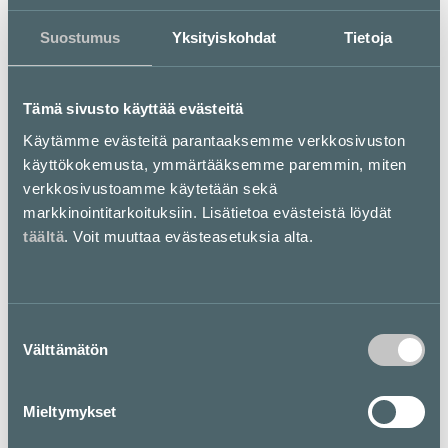
Suostumus
Yksityiskohdat
Tietoja
Untuvian keräyspisteeseen voit tuoda kierrätettäväksi
kodin ylimääräiset untuvatuotteet, kuten tyynyt, peitot,
Tämä sivusto käyttää evästeitä
takit, makuupussit tai muut vastaavat untuviatuotteet.
Kierrätykseen soveltuvat ainoastaan untuvatuotteet, eli
Käytämme evästeitä parantaaksemme verkkosivuston
synteettiset tuotteet tulee kierrättää toisiin
käyttökokemusta, ymmärtääksemme paremmin, miten
keräyspisteisiin.
verkkosivustoamme käytetään sekä
markkinointitarkoituksiin. Lisätietoa evästeistä löydät
Pohjakartta
täältä
. Voit muuttaa evästeasetuksia alta.
Suostumuksen
Välttämätön
valinta
Mieltymykset