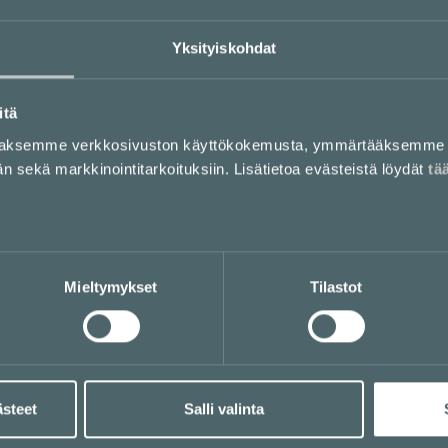
Yksityiskohdat
itä
aaksemme verkkosivuston käyttökokemusta, ymmärtääksemme 
sekä markkinointitarkoituksiin. Lisätietoa evästeistä löydät
tä
Mieltymykset
Tilastot
ästeet
Salli valinta