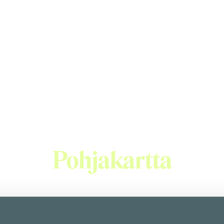
to japanilainen ra
nilaisia ramen-annoksia aivan Helsingin keskustassa. Ravintol
vat tasapainoisen ja autenttisen makuelämyksen viihtyisässä 
Pohjakartta