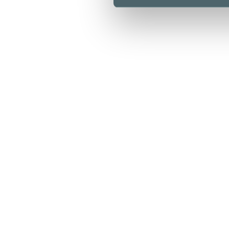
Aukioloajat
Liikkeet & palvelut
Ravintolat & kahvilat
Lounaslistat
Pohjakartta
Kampissa tapahtuu
Edut
Saapuminen
Info
Yrityksille
Medialle
Vastuullisuus
Anna palautetta
Tietosuojaseloste
Evästekäytäntö