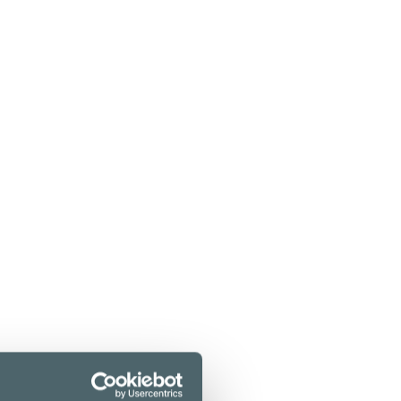
men
an täyteläiset liemet ja laadukkaat raaka-
ympäristössä.