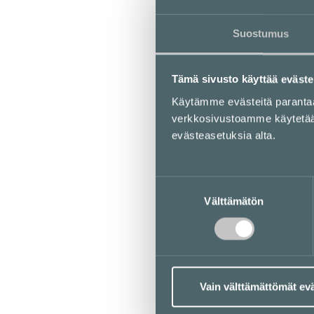
Suostumus
Tämä sivusto käyttää eväste
Käytämme evästeitä parant
verkkosivustoamme käytetään 
evästeasetuksia alta.
Suostumuksen
Välttämätön
valinta
Vain välttämättömät ev