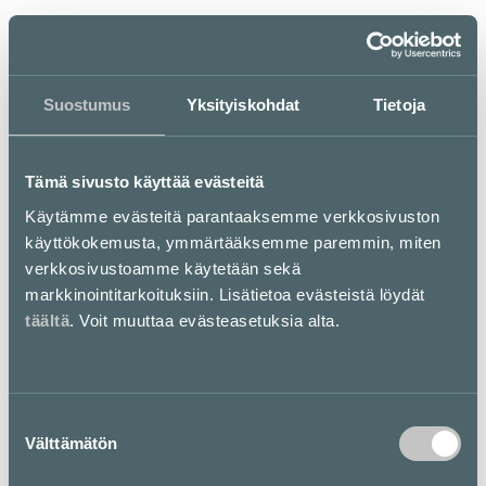
Erilainen maku- ja visuaalinen
Suostumus
Yksityiskohdat
Tietoja
kokemus.
Tämä sivusto käyttää evästeitä
Miss Yao on ainutlaatuinen aasialainen ravintola, joka
Käytämme evästeitä parantaaksemme verkkosivuston
tarjoaa annoksia kuten nyyttejä, japanilaista donburia ja
käyttökokemusta, ymmärtääksemme paremmin, miten
käsin puristettua sushia. Se on hienostunut ja
verkkosivustoamme käytetään sekä
omaleimainen à la carte -ravintola, jossa on elegantti
ympäristö, herkullinen ruoka ja ensiluokkainen
markkinointitarkoituksiin. Lisätietoa evästeistä löydät
ruokailukokemus.
täältä
. Voit muuttaa evästeasetuksia alta.
Pohjakartta
Suostumuksen
Välttämätön
valinta