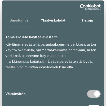
Suostumus
Yksityiskohdat
Tietoja
Luckiefun's Sushibuffet Kamppi
Tämä sivusto käyttää evästeitä
Luckiefun’s tarjoaa laajan sushibuffetin, josta löytyy
Käytämme evästeitä parantaaksemme verkkosivuston
perusnigirien ja makien lisäksi myös hieman
erikoisempia herkkupaloja, monipuolista
käyttökokemusta, ymmärtääksemme paremmin, miten
kasvissushivalikoimaa unohtamatta! Lisäksi buffetin
verkkosivustoamme käytetään sekä
valikoimaan kuuluu lämmintä ruokaa aasialaisesta
markkinointitarkoituksiin. Lisätietoa evästeistä löydät
keittiöstä.
täältä
. Voit muuttaa evästeasetuksia alta.
Pohjakartta
Suostumuksen
Välttämätön
valinta