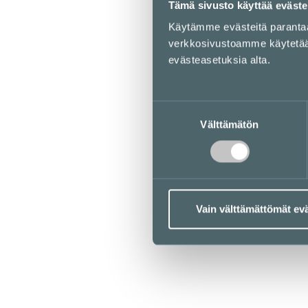
Tämä sivusto käyttää eväste
Käytämme evästeitä parant
verkkosivustoamme käytetään 
evästeasetuksia alta.
Suostumuksen
Välttämätön
valinta
Aukioloajat
Vain välttämättömät ev
Liikkeet & palvelut
Ravintolat & kahvilat
Lounaslistat
Pohjakartta
Kampissa tapahtuu
Edut
Saapuminen
Info