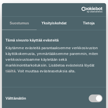
ma–la
su
10–20
12–18
Suostumus
Yksityiskohdat
Tietoja
Tämä sivusto käyttää evästeitä
Käytämme evästeitä parantaaksemme verkkosivuston
Moody Monday second hand
käyttökokemusta, ymmärtääksemme paremmin, miten
verkkosivustoamme käytetään sekä
Laadukas second hand myymälä, jossa voit myös
markkinointitarkoituksiin. Lisätietoa evästeistä löydät
myydä omia vaatteitasi.
täältä
. Voit muuttaa evästeasetuksia alta.
Pohjakartta
Suostumuksen
Välttämätön
valinta