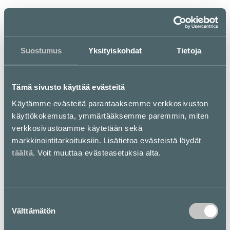
Suostumus
Yksityiskohdat
Tietoja
Monipuolinen
lastenvaatekauppa
Tämä sivusto käyttää evästeitä
Käytämme evästeitä parantaaksemme verkkosivuston
Jesper Junior on vuonna 1981 perustettu suomalainen
käyttökokemusta, ymmärtääksemme paremmin, miten
lastenvaatteisiin erikoistunut liikeketju. Jesper Juniorin
verkkosivustoamme käytetään sekä
valikoimasta löydät sekä tunnetuimmat että
kohtuuhintaiset merkkituotteet ja käyttövaatteet leikki-
markkinointitarkoituksiin. Lisätietoa evästeistä löydät
ikäisille lapsille ja vauvoille.
täältä
. Voit muuttaa evästeasetuksia alta.
Pohjakartta
Suostumuksen
Välttämätön
valinta