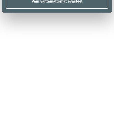
Vain välttämättömät evästeet
Kauppakeskus Kamppi
Helsinki
Urho Kekkosen katu 1, 00100 Helsinki
Aukioloajat
Yrityksille
Liikkeet & palvelut
Medialle
Ravintolat & kahvilat
Vastuullisuus
Lounaslistat
Anna palautetta
Pohjakartta
Tietosuojaseloste
Kampissa tapahtuu
Evästekäytäntö
Edut
Saapuminen
Info