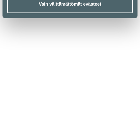
Vain välttämättömät evästeet
Kauppakeskus Kamppi
Helsinki
Urho Kekkosen katu 1, 00100 Helsinki
Aukioloajat
Yrityksille
Liikkeet & palvelut
Medialle
Ravintolat & kahvilat
Vastuullisuus
Lounaslistat
Anna palautetta
Pohjakartta
Tietosuojaseloste
Kampissa tapahtuu
Evästekäytäntö
Edut
Saapuminen