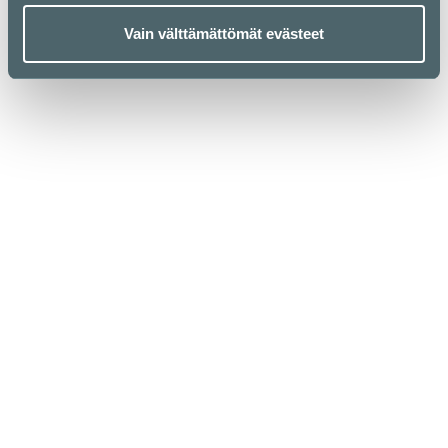
Vain välttämättömät evästeet
Kauppakeskus Kamppi
Helsinki
Urho Kekkosen katu 1, 00100 Helsinki
Aukioloajat
Yrityksille
Liikkeet & palvelut
Medialle
Ravintolat & kahvilat
Vastuullisuus
Lounaslistat
Anna palautetta
Pohjakartta
Tietosuojaseloste
Kampissa tapahtuu
Evästekäytäntö