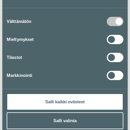
löytämään juuri sinun kotiisi parhaiten sopivat ratkaisut.
Tervetuloa!
Suostumuksen
Vierailethan myös verkkokaupassamme clasohlson.fi.
Välttämätön
valinta
Pohjakartta
Mieltymykset
Tilastot
Markkinointi
Salli kaikki evästeet
Salli valinta