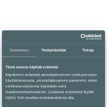
ma–pe
la
su
9–21
9–19
11–18
Clas Ohlson
Suostumus
Yksityiskohdat
Tietoja
Clas Ohlson - Tekee kodista paremman
Tämä sivusto käyttää evästeitä
Intohimonamme on elämisen helpottaminen
kaikenlaisissa kodeissa. Missiomme on auttaa ja
Käytämme evästeitä parantaaksemme verkkosivuston
innostaa ihmisiä parantamaan arkeaan tarjoamalla
käyttökokemusta, ymmärtääksemme paremmin, miten
käteviä ja käytännöllisiä ratkaisuja edulliseen hintaan
verkkosivustoamme käytetään sekä
joka päivä. Myymälästämme löydät laajan valikoiman
tuotteita tuoteryhmissä koti, sähkö, elektroniikka,
markkinointitarkoituksiin. Lisätietoa evästeistä löydät
pienrauta ja vapaa-aika.
täältä
. Voit muuttaa evästeasetuksia alta.
Ammattitaitoinen henkilökuntamme auttaa sinua