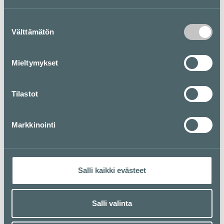
Tervetuloa ostoksille!
Suostumuksen
Välttämätön
valinta
Pohjakartta
Mieltymykset
Tilastot
Markkinointi
Salli kaikki evästeet
Salli valinta