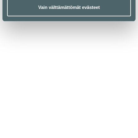
Vain välttämättömät evästeet
Kauppakeskus Kamppi
Helsinki
Urho Kekkosen katu 1, 00100 Helsinki
Aukioloajat
Yrityksille
Liikkeet & palvelut
Medialle
Ravintolat & kahvilat
Vastuullisuus
Lounaslistat
Anna palautetta
Pohjakartta
Tietosuojaseloste
Kampissa tapahtuu
Evästekäytäntö
Edut