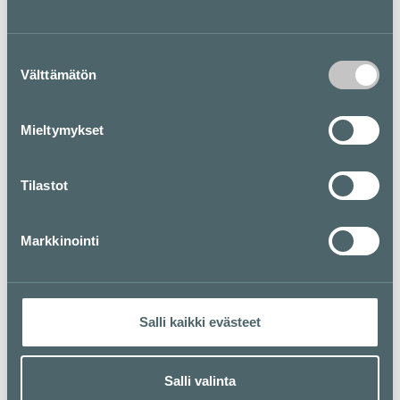
Noodle Story on kiinalainen nuudeliravintola, joka
tarjoaa päivittäin tuoreena valmistettuja nuudeleita ja
udon-nuudeleita. Ruokalistalta löytyy monipuolinen
Suostumuksen
valikoima paistettuja nuudeleita, nuudelikulhoja sekä
Välttämätön
nuudelikeittoja.
valinta
Pohjakartta
Mieltymykset
Tilastot
Markkinointi
Salli kaikki evästeet
Salli valinta