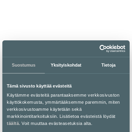
Aukioloajat
ma–pe
la
su
11–21
11.30–21
11.30–20
Suostumus
Yksityiskohdat
Tietoja
KATSO POIKKEUSAUKIOLOAJAT
Tämä sivusto käyttää evästeitä
Käytämme evästeitä parantaaksemme verkkosivuston
käyttökokemusta, ymmärtääksemme paremmin, miten
verkkosivustoamme käytetään sekä
Kiinalainen nuudeli ravintola
markkinointitarkoituksiin. Lisätietoa evästeistä löydät
täältä
. Voit muuttaa evästeasetuksia alta.