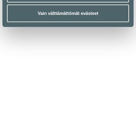
Vain välttämättömät evästeet
Kauppakeskus Kamppi
Helsinki
Urho Kekkosen katu 1, 00100 Helsinki
Aukioloajat
Yrityksille
Liikkeet & palvelut
Medialle
Ravintolat & kahvilat
Vastuullisuus
Lounaslistat
Anna palautetta